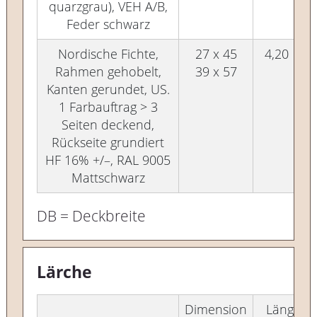
quarzgrau), VEH A/B,
Feder schwarz
Nordische Fichte,
27 x 45
4,20
Rahmen gehobelt,
39 x 57
Kanten gerundet, US.
1 Farbauftrag > 3
Seiten deckend,
Rückseite grundiert
HF 16% +/–, RAL 9005
Mattschwarz
DB = Deckbreite
Lärche
Dimension
Länge in