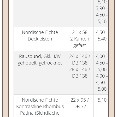
5,10
3,90 –
4,50 –
5,10
Nordische Fichte
21 x 58
4,50 –
Deckleisten
2 Kanten
5,40
gefast
Rauspund, Gkl. II/IV
24 x 146 /
4,00 –
gehobelt, getrocknet
DB 138
4,50 –
28 x 146 /
5,00
DB 138
4,00 –
4,50 –
5,00
Nordische Fichte
22 x 95 /
5,10
Kontrastline Rhombus
DB 77
Patina (Sichtfläche