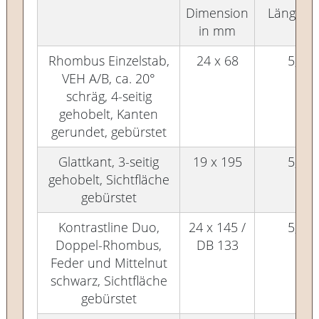
Dimension
Länge in
in mm
Rhombus Einzelstab,
24 x 68
5,10
VEH A/B, ca. 20°
schräg, 4-seitig
gehobelt, Kanten
gerundet, gebürstet
Glattkant, 3-seitig
19 x 195
5,10
gehobelt, Sichtfläche
gebürstet
Kontrastline Duo,
24 x 145 /
5,10
Doppel-Rhombus,
DB 133
Feder und Mittelnut
schwarz, Sichtfläche
gebürstet