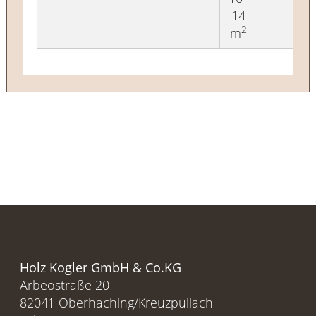
14
2
m
Holz Kogler GmbH & Co.KG
Arbeostraße 20
82041 Oberhaching/Kreuzpullach