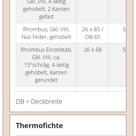
Gkl. I/III, 4-seitig
gehobelt, 2 Kanten
gefast
Rhombus, Gkl. I/III,
26 x 85 /
5,00
Nut-Feder, gehobelt
DB 65
Rhombus Einzelstab,
26 x 68
5,00
Gkl. I/III, ca.
15°schräg, 4-seitig
gehobelt, Kanten
gerundet
DB = Deckbreite
Thermofichte