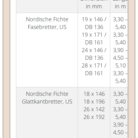
in mm
in m
Nordische Fichte
19 x 146 /
3,30 –
Fasebretter, US
DB 136
5,40
19 x 171 /
3,30 –
DB 161
5,40
24 x 146 /
3,90 –
DB 136
4,50 –
28 x 171 /
5,10
DB 161
3,30 –
5,40
Nordische Fichte
18 x 146
3,30 –
Glattkantbretter, US
18 x 196
5,40
26 x 142
3,30 –
26 x 192
5,40
3,90 –
4,50 –