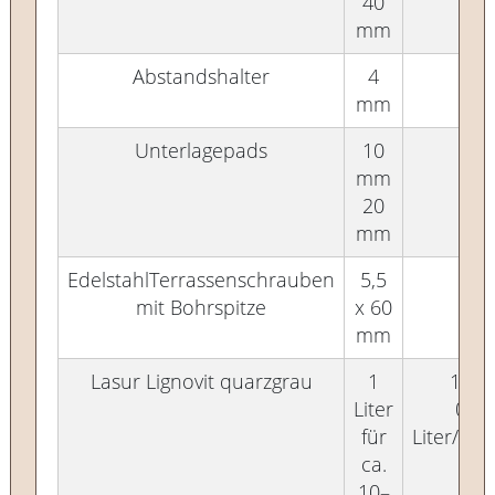
40
mm
Abstandshalter
4
100
mm
Unterlagepads
10
24
mm
12
20
mm
EdelstahlTerrassenschrauben
5,5
250
mit Bohrspitze
x 60
mm
Lasur Lignovit quarzgrau
1
1 Stk
Liter
0,75
für
Liter/Ge
ca.
10–