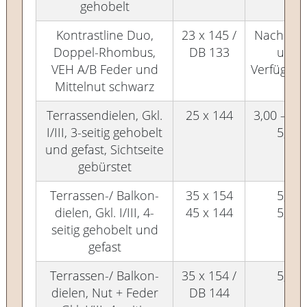
gehobelt
Kontrastline Duo,
23 x 145 /
Nach Vor
Doppel-Rhombus,
DB 133
und
VEH A/B Feder und
Verfügbar
Mittelnut schwarz
Terrassendielen, Gkl.
25 x 144
3,00 – 4,
I/III, 3-seitig gehobelt
5,00
und gefast, Sichtseite
gebürstet
Terrassen-/ Balkon-
35 x 154
5,00
dielen, Gkl. I/III, 4-
45 x 144
5,00
seitig gehobelt und
gefast
Terrassen-/ Balkon-
35 x 154 /
5,00
dielen, Nut + Feder
DB 144