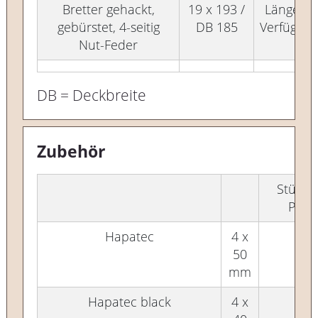
Bretter gehackt,
19 x 193 /
Länge n
gebürstet, 4-seitig
DB 185
Verfügbar
Nut-Feder
DB = Deckbreite
Zubehör
Stück 
Pake
Hapatec
4 x
500
50
mm
Hapatec black
4 x
500