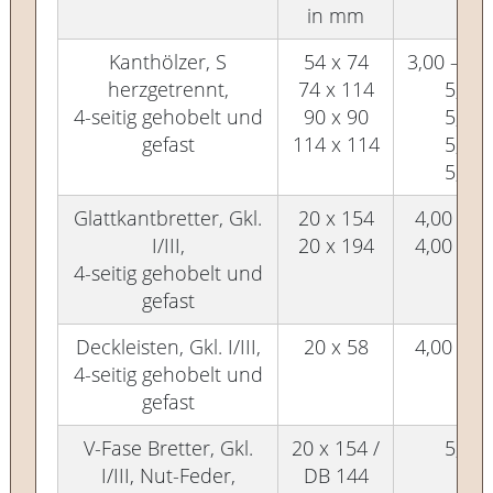
in mm
Kanthölzer, S
54 x 74
3,00 – 4,
herzgetrennt,
74 x 114
5,00
4-seitig gehobelt und
90 x 90
5,00
gefast
114 x 114
5,00
5,00
Glattkantbretter, Gkl.
20 x 154
4,00 – 5
I/III,
20 x 194
4,00 – 5
4-seitig gehobelt und
gefast
Deckleisten, Gkl. I/III,
20 x 58
4,00 – 5
4-seitig gehobelt und
gefast
V-Fase Bretter, Gkl.
20 x 154 /
5,00
I/III, Nut-Feder,
DB 144