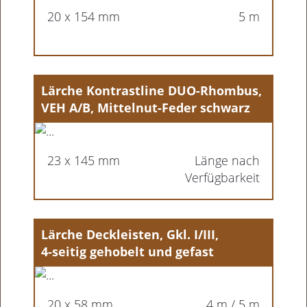
20 x 154 mm
5 m
Lärche Kontrastline DUO-Rhombus,
VEH A/B, Mittelnut-Feder schwarz
23 x 145 mm
Länge nach
Verfügbarkeit
Lärche Deckleisten, Gkl. I/III,
4-seitig gehobelt und gefast
20 x 58 mm
4 m / 5 m