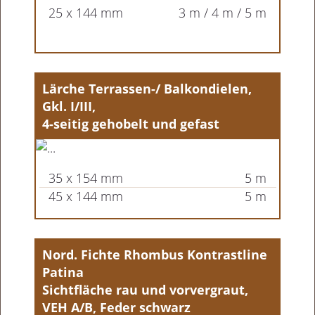
25 x 144 mm
3 m / 4 m / 5 m
Lärche Terrassen-/ Balkondielen,
Gkl. I/III,
4-seitig gehobelt und gefast
35 x 154 mm
5 m
45 x 144 mm
5 m
Nord. Fichte Rhombus Kontrastline
Patina
Sichtfläche rau und vorvergraut,
VEH A/B, Feder schwarz