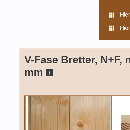
Hie
Hie
V-Fase Bretter, N+F, 
mm