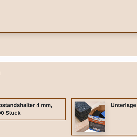
n
bstandshalter 4 mm,
Unterlage
00 Stück