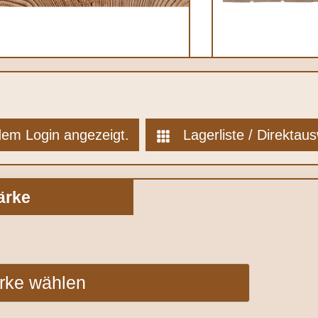
 dem Login angezeigt.
Lagerliste / Direktau
tärke